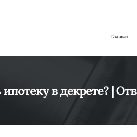
Главная
 ипотеку в декрете? | От