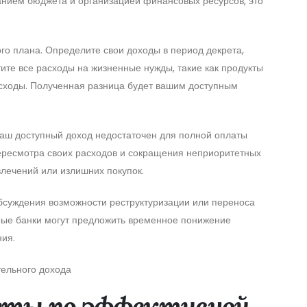
анием бюджета и организацией финансовых ресурсов, это
о плана. Определите свои доходы в период декрета,
ите все расходы на жизненные нужды, такие как продукты
асходы. Полученная разница будет вашим доступным
ваш доступный доход недостаточен для полной оплаты
ересмотра своих расходов и сокращения неприоритетных
влечений или излишних покупок.
обсуждения возможности реструктуризации или переноса
рые банки могут предложить временное понижение
ния.
тельного дохода
еты по эффективной